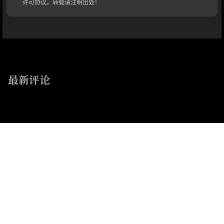
许可协议。转载请注明出处！
最新评论
随机文章
萌百备份1-5
萌百备份1-3
They were only two,on the planet
冬天来了——那是悲喜交加、永远的瞬间