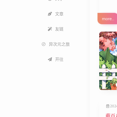
文章
more...
友链
异次元之旅
开往
202
萌百