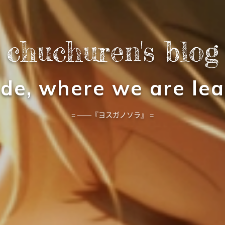
chuchuren's blog
tude, where we are lea
= ——『ヨスガノソラ』 =