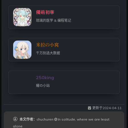
優萌初華
琉璃的医学 & 编程笔记
米拉の小窝
千万别选大数据
250king
耀の小站
更新于
2024-04-11
本文作者：
chuchuren
In solitude, where we are least
alone