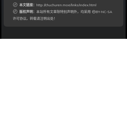
本文链接：
http://chuchuren.moe/links/index.html
版权声明：
本站所有文章除特别声明外，均采用
BY-NC-SA
许可协议。转载请注明出处！
最新评论
随机文章
生死、情感、孤独
金色时光